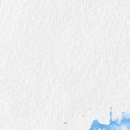
paper-art-215838_1920