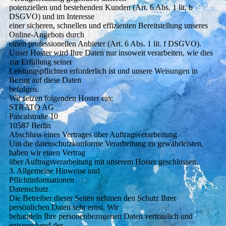
potenziellen und bestehenden Kunden (Art. 6 Abs. 1 lit. b
DSGVO) und im Interesse
einer sicheren, schnellen und effizienten Bereitstellung unseres
Online-Angebots durch
einen professionellen Anbieter (Art. 6 Abs. 1 lit. f DSGVO).
Unser Hoster wird Ihre Daten nur insoweit verarbeiten, wie dies
zur Erfüllung seiner
Leistungspflichten erforderlich ist und unsere Weisungen in
Bezug auf diese Daten
befolgen.
Wir setzen folgenden Hoster ein:
STRATO AG
Pascalstraße 10
10587 Berlin
Abschluss eines Vertrages über Auftragsverarbeitung
Um die datenschutzkonforme Verarbeitung zu gewährleisten,
haben wir einen Vertrag
über Auftragsverarbeitung mit unserem Hoster geschlossen.
3. Allgemeine Hinweise und
Pflichtinformationen
Datenschutz
Die Betreiber dieser Seiten nehmen den Schutz Ihrer
persönlichen Daten sehr ernst. Wir
behandeln Ihre personenbezogenen Daten vertraulich und
entsprechend der