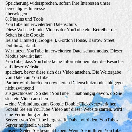
Speicherung widersprechen, sofern Ihre Interessen unser
berechtigtes Interesse
überwiegen.
8. Plugins und Tools
YouTube mit erweitertem Datenschutz
Diese Website bindet Videos der YouTube ein. Betreiber der
Seiten ist die Google
Ireland Limited („Google“), Gordon House, Barrow Street,
Dublin 4, Irland.
Wir nutzen YouTube im erweiterten Datenschutzmodus. Dieser
Modus bewirkt laut
YouTube, dass YouTube keine Informationen über die Besucher
auf dieser Website
speichert, bevor diese sich das Video ansehen. Die Weitergabe
von Daten an YouTube-
Partner wird durch den erweiterten Datenschutzmodus hingegen
nicht zwingend
ausgeschlossen. So stellt YouTube – unabhängig davon, ob Sie
sich ein Video ansehen
– eine Verbindung zum Google DoubleClick-Netzwerk her.
Sobald Sie ein YouTube-Video auf dieser Website starten, wird
eine Verbindung zu den
Servern von YouTube hergestellt. Dabei wird dem YouTube-
Server mitgeteilt, welche
unserer Seiten Sie besucht haben. Wenn Sie in Ihrem YouTube-