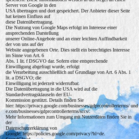
Server von Google in den
USA übertragen und dort gespeichert. Der Anbieter dieser Seite
hat keinen Einfluss auf
diese Datenübertragung.
Die Nutzung von Google Maps erfolgt im Interesse einer
ansprechenden Darstellung
unserer Online-Angebote und an einer leichten Auffindbarkeit
der von uns auf der
Website angegebenen Orte. Dies stellt ein berechtigtes Interesse
im Sinne von Art. 6
Abs. 1 lit. f DSGVO dar. Sofern eine entsprechende
Einwilligung abgefragt wurde, erfolgt
die Verarbeitung ausschließlich auf Grundlage von Art. 6 Abs. 1
lit. a DSGVO; die
Einwilligung ist jederzeit widerrufbar.
Die Datenübertragung in die USA wird auf die
Standardvertragsklauseln der EU-
Kommission gestützt. Details finden Sie
hier: https://privacy.google.com/businesses/gdprcontrollerterms/ und 
e.com/businesses/gdprcontrollerterms/sccs/.
Mehr Informationen zum Umgang mit Nutzerdaten finden Sie in
der
Datenschutzerklärung von
Google: https://policies.google.com/privacy?hl=de.