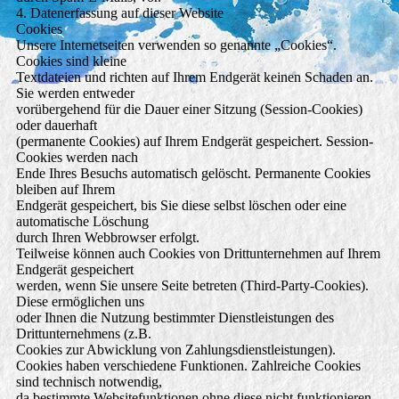
4. Datenerfassung auf dieser Website
Cookies
Unsere Internetseiten verwenden so genannte „Cookies“.
Cookies sind kleine
Textdateien und richten auf Ihrem Endgerät keinen Schaden an.
Sie werden entweder
vorübergehend für die Dauer einer Sitzung (Session-Cookies)
oder dauerhaft
(permanente Cookies) auf Ihrem Endgerät gespeichert. Session-
Cookies werden nach
Ende Ihres Besuchs automatisch gelöscht. Permanente Cookies
bleiben auf Ihrem
Endgerät gespeichert, bis Sie diese selbst löschen oder eine
automatische Löschung
durch Ihren Webbrowser erfolgt.
Teilweise können auch Cookies von Drittunternehmen auf Ihrem
Endgerät gespeichert
werden, wenn Sie unsere Seite betreten (Third-Party-Cookies).
Diese ermöglichen uns
oder Ihnen die Nutzung bestimmter Dienstleistungen des
Drittunternehmens (z.B.
Cookies zur Abwicklung von Zahlungsdienstleistungen).
Cookies haben verschiedene Funktionen. Zahlreiche Cookies
sind technisch notwendig,
da bestimmte Websitefunktionen ohne diese nicht funktionieren