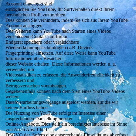
Account eingeloggt sind,
ermöglichen Sie YouTube, Ihr Surfverhalten direkt Ihrem
persönlichen Profil zuzuordnen.
Dies können Sie verhindern, indem Sie sich aus Ihrem YouTube-
Account ausloggen.
Des Weiteren kann YouTube nach Starten eines Videos
verschiedene Cookies auf Ihrem
Endgerät speichern oder vergleichbare
Wiedererkennungstechnologien (z.B. Device-
Fingerprinting) einsetzen. Auf diese Weise kann YouTube
Informationen über Besucher
dieser Website erhalten. Diese Informationen werden u. a.
verwendet, um
Videostatistiken zu erfassen, die Anwenderfreundlichkeit zu
verbessern und
Betrugsversuchen vorzubeugen.
Gegebenenfalls können nach dem Start eines YouTube-Videos
weitere
Datenverarbeitungsvorgänge ausgelöst werden, auf die wir
keinen Einfluss haben.
Die Nutzung von YouTube erfolgt im Interesse einer
ansprechenden Darstellung unserer
Online-Angebote. Dies stellt ein berechtigtes Interesse im Sinne
von Art. 6 Abs. 1 lit. f
DSGVO dar. Sofern eine entsprechende Einwilligung abgefragt