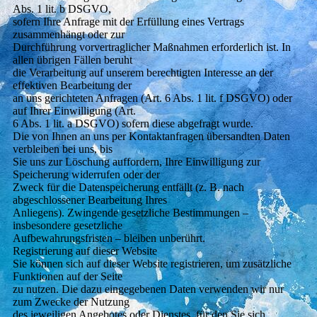
Abs. 1 lit. b DSGVO,
sofern Ihre Anfrage mit der Erfüllung eines Vertrags
zusammenhängt oder zur
Durchführung vorvertraglicher Maßnahmen erforderlich ist. In
allen übrigen Fällen beruht
die Verarbeitung auf unserem berechtigten Interesse an der
effektiven Bearbeitung der
an uns gerichteten Anfragen (Art. 6 Abs. 1 lit. f DSGVO) oder
auf Ihrer Einwilligung (Art.
6 Abs. 1 lit. a DSGVO) sofern diese abgefragt wurde.
Die von Ihnen an uns per Kontaktanfragen übersandten Daten
verbleiben bei uns, bis
Sie uns zur Löschung auffordern, Ihre Einwilligung zur
Speicherung widerrufen oder der
Zweck für die Datenspeicherung entfällt (z. B. nach
abgeschlossener Bearbeitung Ihres
Anliegens). Zwingende gesetzliche Bestimmungen –
insbesondere gesetzliche
Aufbewahrungsfristen – bleiben unberührt.
Registrierung auf dieser Website
Sie können sich auf dieser Website registrieren, um zusätzliche
Funktionen auf der Seite
zu nutzen. Die dazu eingegebenen Daten verwenden wir nur
zum Zwecke der Nutzung
des jeweiligen Angebotes oder Dienstes, für den Sie sich