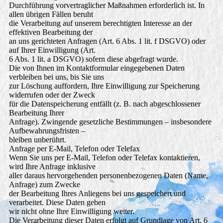
Durchführung vorvertraglicher Maßnahmen erforderlich ist. In
allen übrigen Fällen beruht
die Verarbeitung auf unserem berechtigten Interesse an der
effektiven Bearbeitung der
an uns gerichteten Anfragen (Art. 6 Abs. 1 lit. f DSGVO) oder
auf Ihrer Einwilligung (Art.
6 Abs. 1 lit. a DSGVO) sofern diese abgefragt wurde.
Die von Ihnen im Kontaktformular eingegebenen Daten
verbleiben bei uns, bis Sie uns
zur Löschung auffordern, Ihre Einwilligung zur Speicherung
widerrufen oder der Zweck
für die Datenspeicherung entfällt (z. B. nach abgeschlossener
Bearbeitung Ihrer
Anfrage). Zwingende gesetzliche Bestimmungen – insbesondere
Aufbewahrungsfristen –
bleiben unberührt.
Anfrage per E-Mail, Telefon oder Telefax
Wenn Sie uns per E-Mail, Telefon oder Telefax kontaktieren,
wird Ihre Anfrage inklusive
aller daraus hervorgehenden personenbezogenen Daten (Name,
Anfrage) zum Zwecke
der Bearbeitung Ihres Anliegens bei uns gespeichert und
verarbeitet. Diese Daten geben
wir nicht ohne Ihre Einwilligung weiter.
Die Verarbeitung dieser Daten erfolgt auf Grundlage von Art. 6