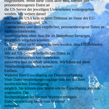
eingebunden. Wenn diese Tools aktiv sind, können Ihre
personenbezogenen Daten an
die US-Server der jeweiligen Unternehmen weitergegeben
werden. Wir weisen darauf
hin, dass die USA kein sicherer Drittstaat im Sinne des EU-
Datenschutzrechts sind. US-
Unternehmen sind dazu verpflichtet, personenbezogene Daten an
Sicherheitsbehörden
herauszugeben, ohne dass Sie als Betroffener hiergegen
gerichtlich vorgehen könnten.
Es kann daher nicht ausgeschlossen werden, dass US-Behörden
(z.B. Geheimdienste)
Ihre auf US-Servern befindlichen Daten zu
Überwachungszwecken verarbeiten,
auswerten und dauerhaft speichern. Wir haben auf diese
Verarbeitungstätigkeiten keinen
Einfluss.
Widerruf Ihrer Einwilligung zur Datenverarbeitung
Viele Datenverarbeitungsvorgänge sind nur mit Ihrer
ausdrücklichen Einwilligung
möglich. Sie können eine bereits erteilte Einwilligung jederzeit
widerrufen. Die
Rechtmäßigkeit der bis zum Widerruf erfolgten
Datenverarbeitung bleibt vom Widerruf
unberührt.