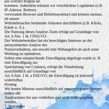
aus welcher Region sie
kommen. Außerdem erfassen wir verschiedene Logdateien (z.B.
IP-Adresse, Referrer,
verwendete Browser und Betriebssysteme) und können messen,
ob unsere
Websitebesucher bestimmte Aktionen durchführen (z.B. Klicks,
Käufe u. Ä.).
Die Nutzung dieses Analyse-Tools erfolgt auf Grundlage von
Art. 6 Abs. 1 lit. f DSGVO.
Der Websitebetreiber hat ein berechtigtes Interesse an der
anonymisierten Analyse des
Nutzerverhaltens, um sowohl sein Webangebot als auch seine
Werbung zu optimieren.
Sofern eine entsprechende Einwilligung abgefragt wurde (z. B.
eine Einwilligung zur
Speicherung von Cookies), erfolgt die Verarbeitung
ausschließlich auf Grundlage von
Art. 6 Abs. 1 lit. a DSGVO; die Einwilligung ist jederzeit
widerrufbar.
Hosting
Wir hosten Matomo ausschließlich auf unseren eigenen Servern,
sodass alle
Analysedaten bei uns verbleiben und nicht weitergegeben
werden.
7. Newsletter