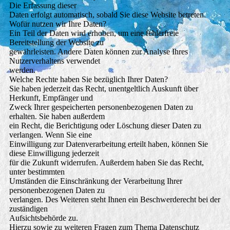
Die Erfassung dieser
Daten erfolgt automatisch, sobald Sie diese Website betreten.
Wofür nutzen wir Ihre Daten?
Ein Teil der Daten wird erhoben, um eine fehlerfreie
Bereitstellung der Website zu
gewährleisten. Andere Daten können zur Analyse Ihres
Nutzerverhaltens verwendet
werden.
Welche Rechte haben Sie bezüglich Ihrer Daten?
Sie haben jederzeit das Recht, unentgeltlich Auskunft über
Herkunft, Empfänger und
Zweck Ihrer gespeicherten personenbezogenen Daten zu
erhalten. Sie haben außerdem
ein Recht, die Berichtigung oder Löschung dieser Daten zu
verlangen. Wenn Sie eine
Einwilligung zur Datenverarbeitung erteilt haben, können Sie
diese Einwilligung jederzeit
für die Zukunft widerrufen. Außerdem haben Sie das Recht,
unter bestimmten
Umständen die Einschränkung der Verarbeitung Ihrer
personenbezogenen Daten zu
verlangen. Des Weiteren steht Ihnen ein Beschwerderecht bei der
zuständigen
Aufsichtsbehörde zu.
Hierzu sowie zu weiteren Fragen zum Thema Datenschutz