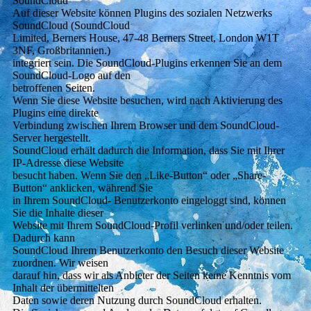
SoundCloud
Auf dieser Website können Plugins des sozialen Netzwerks
SoundCloud (SoundCloud
Limited, Berners House, 47-48 Berners Street, London W1T
3NF, Großbritannien.)
integriert sein. Die SoundCloud-Plugins erkennen Sie an dem
SoundCloud-Logo auf den
betroffenen Seiten.
Wenn Sie diese Website besuchen, wird nach Aktivierung des
Plugins eine direkte
Verbindung zwischen Ihrem Browser und dem SoundCloud-
Server hergestellt.
SoundCloud erhält dadurch die Information, dass Sie mit Ihrer
IP-Adresse diese Website
besucht haben. Wenn Sie den „Like-Button“ oder „Share-
Button“ anklicken, während Sie
in Ihrem SoundCloud- Benutzerkonto eingeloggt sind, können
Sie die Inhalte dieser
Website mit Ihrem SoundCloud-Profil verlinken und/oder teilen.
Dadurch kann
SoundCloud Ihrem Benutzerkonto den Besuch dieser Website
zuordnen. Wir weisen
darauf hin, dass wir als Anbieter der Seiten keine Kenntnis vom
Inhalt der übermittelten
Daten sowie deren Nutzung durch SoundCloud erhalten.