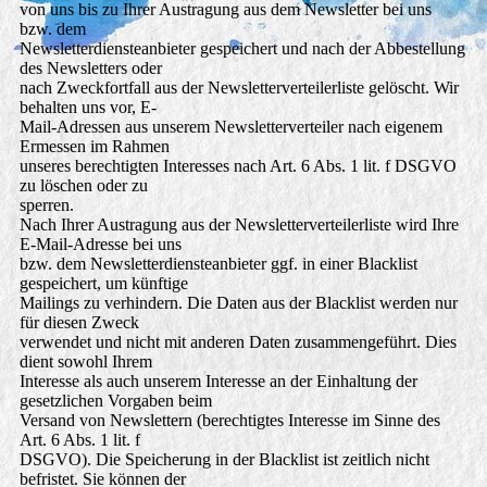
von uns bis zu Ihrer Austragung aus dem Newsletter bei uns
bzw. dem
Newsletterdiensteanbieter gespeichert und nach der Abbestellung
des Newsletters oder
nach Zweckfortfall aus der Newsletterverteilerliste gelöscht. Wir
behalten uns vor, E-
Mail-Adressen aus unserem Newsletterverteiler nach eigenem
Ermessen im Rahmen
unseres berechtigten Interesses nach Art. 6 Abs. 1 lit. f DSGVO
zu löschen oder zu
sperren.
Nach Ihrer Austragung aus der Newsletterverteilerliste wird Ihre
E-Mail-Adresse bei uns
bzw. dem Newsletterdiensteanbieter ggf. in einer Blacklist
gespeichert, um künftige
Mailings zu verhindern. Die Daten aus der Blacklist werden nur
für diesen Zweck
verwendet und nicht mit anderen Daten zusammengeführt. Dies
dient sowohl Ihrem
Interesse als auch unserem Interesse an der Einhaltung der
gesetzlichen Vorgaben beim
Versand von Newslettern (berechtigtes Interesse im Sinne des
Art. 6 Abs. 1 lit. f
DSGVO). Die Speicherung in der Blacklist ist zeitlich nicht
befristet. Sie können der