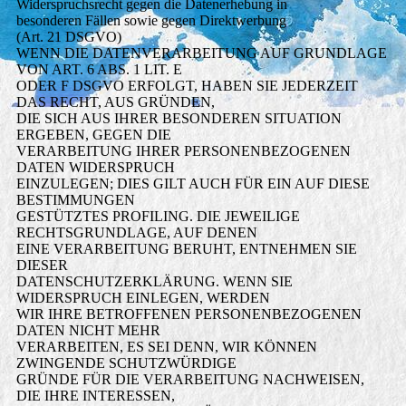
Widerspruchsrecht gegen die Datenerhebung in
besonderen Fällen sowie gegen Direktwerbung
(Art. 21 DSGVO)
WENN DIE DATENVERARBEITUNG AUF GRUNDLAGE
VON ART. 6 ABS. 1 LIT. E
ODER F DSGVO ERFOLGT, HABEN SIE JEDERZEIT
DAS RECHT, AUS GRÜNDEN,
DIE SICH AUS IHRER BESONDEREN SITUATION
ERGEBEN, GEGEN DIE
VERARBEITUNG IHRER PERSONENBEZOGENEN
DATEN WIDERSPRUCH
EINZULEGEN; DIES GILT AUCH FÜR EIN AUF DIESE
BESTIMMUNGEN
GESTÜTZTES PROFILING. DIE JEWEILIGE
RECHTSGRUNDLAGE, AUF DENEN
EINE VERARBEITUNG BERUHT, ENTNEHMEN SIE
DIESER
DATENSCHUTZERKLÄRUNG. WENN SIE
WIDERSPRUCH EINLEGEN, WERDEN
WIR IHRE BETROFFENEN PERSONENBEZOGENEN
DATEN NICHT MEHR
VERARBEITEN, ES SEI DENN, WIR KÖNNEN
ZWINGENDE SCHUTZWÜRDIGE
GRÜNDE FÜR DIE VERARBEITUNG NACHWEISEN,
DIE IHRE INTERESSEN,