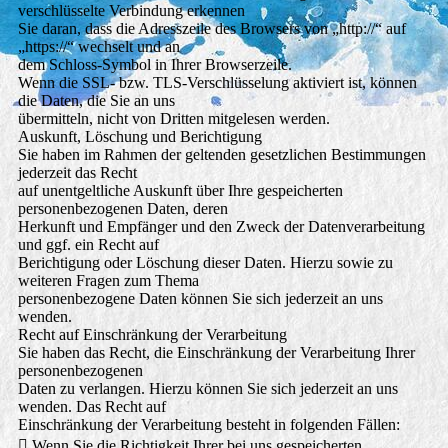
verschlüsselte Verbindung erkennen
Sie daran, dass die Adresszeile des Browsers von „http://“ auf
„https://“ wechselt und an
dem Schloss-Symbol in Ihrer Browserzeile.
Wenn die SSL- bzw. TLS-Verschlüsselung aktiviert ist, können
die Daten, die Sie an uns
übermitteln, nicht von Dritten mitgelesen werden.
Auskunft, Löschung und Berichtigung
Sie haben im Rahmen der geltenden gesetzlichen Bestimmungen
jederzeit das Recht
auf unentgeltliche Auskunft über Ihre gespeicherten
personenbezogenen Daten, deren
Herkunft und Empfänger und den Zweck der Datenverarbeitung
und ggf. ein Recht auf
Berichtigung oder Löschung dieser Daten. Hierzu sowie zu
weiteren Fragen zum Thema
personenbezogene Daten können Sie sich jederzeit an uns
wenden.
Recht auf Einschränkung der Verarbeitung
Sie haben das Recht, die Einschränkung der Verarbeitung Ihrer
personenbezogenen
Daten zu verlangen. Hierzu können Sie sich jederzeit an uns
wenden. Das Recht auf
Einschränkung der Verarbeitung besteht in folgenden Fällen:
 Wenn Sie die Richtigkeit Ihrer bei uns gespeicherten