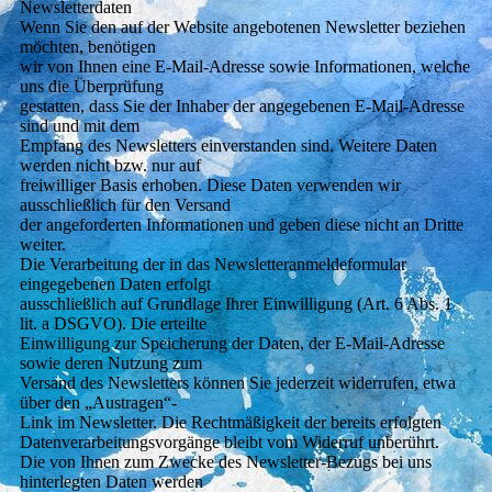
Newsletterdaten
Wenn Sie den auf der Website angebotenen Newsletter beziehen
möchten, benötigen
wir von Ihnen eine E-Mail-Adresse sowie Informationen, welche
uns die Überprüfung
gestatten, dass Sie der Inhaber der angegebenen E-Mail-Adresse
sind und mit dem
Empfang des Newsletters einverstanden sind. Weitere Daten
werden nicht bzw. nur auf
freiwilliger Basis erhoben. Diese Daten verwenden wir
ausschließlich für den Versand
der angeforderten Informationen und geben diese nicht an Dritte
weiter.
Die Verarbeitung der in das Newsletteranmeldeformular
eingegebenen Daten erfolgt
ausschließlich auf Grundlage Ihrer Einwilligung (Art. 6 Abs. 1
lit. a DSGVO). Die erteilte
Einwilligung zur Speicherung der Daten, der E-Mail-Adresse
sowie deren Nutzung zum
Versand des Newsletters können Sie jederzeit widerrufen, etwa
über den „Austragen“-
Link im Newsletter. Die Rechtmäßigkeit der bereits erfolgten
Datenverarbeitungsvorgänge bleibt vom Widerruf unberührt.
Die von Ihnen zum Zwecke des Newsletter-Bezugs bei uns
hinterlegten Daten werden