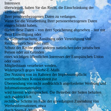
Interessen
überwiegen, haben Sie das Recht, die Einschränkung der
Verarbeitung
Ihrer personenbezogenen Daten zu verlangen.
Wenn Sie die Verarbeitung Ihrer personenbezogenen Daten
eingeschränkt haben,
dürfen diese Daten – von ihrer Speicherung abgesehen – nur mit
Ihrer Einwilligung oder
zur Geltendmachung, Ausübung oder Verteidigung von
Rechtsansprüchen oder zum
Schutz der Rechte einer anderen natürlichen oder juristischen
Person oder aus Gründen
eines wichtigen öffentlichen Interesses der Europäischen Union
oder eines
Mitgliedstaats verarbeitet werden.
Widerspruch gegen Werbe-E-Mails
Der Nutzung von im Rahmen der Impressumspflicht
veröffentlichten Kontaktdaten zur
Übersendung von nicht ausdrücklich angeforderter Werbung und
Informationsmaterialien
wird hiermit widersprochen. Die Betreiber der Seiten behalten
sich ausdrücklich
rechtliche Schritte im Falle der unverlangten Zusendung von
Werbeinformationen, etwa
durch Spam-E-Mails, vor.