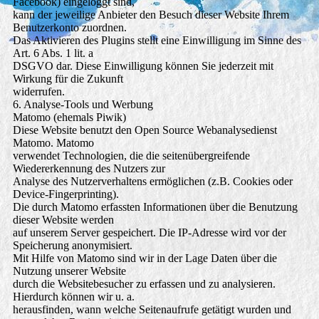
Facebook) eingeloggt sind,
kann der jeweilige Anbieter den Besuch dieser Website Ihrem
Benutzerkonto zuordnen.
Das Aktivieren des Plugins stellt eine Einwilligung im Sinne des
Art. 6 Abs. 1 lit. a
DSGVO dar. Diese Einwilligung können Sie jederzeit mit
Wirkung für die Zukunft
widerrufen.
6. Analyse-Tools und Werbung
Matomo (ehemals Piwik)
Diese Website benutzt den Open Source Webanalysedienst
Matomo. Matomo
verwendet Technologien, die die seitenübergreifende
Wiedererkennung des Nutzers zur
Analyse des Nutzerverhaltens ermöglichen (z.B. Cookies oder
Device-Fingerprinting).
Die durch Matomo erfassten Informationen über die Benutzung
dieser Website werden
auf unserem Server gespeichert. Die IP-Adresse wird vor der
Speicherung anonymisiert.
Mit Hilfe von Matomo sind wir in der Lage Daten über die
Nutzung unserer Website
durch die Websitebesucher zu erfassen und zu analysieren.
Hierdurch können wir u. a.
herausfinden, wann welche Seitenaufrufe getätigt wurden und