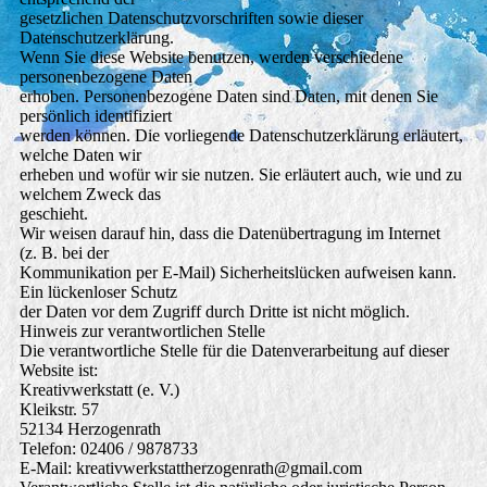
gesetzlichen Datenschutzvorschriften sowie dieser
Datenschutzerklärung.
Wenn Sie diese Website benutzen, werden verschiedene
personenbezogene Daten
erhoben. Personenbezogene Daten sind Daten, mit denen Sie
persönlich identifiziert
werden können. Die vorliegende Datenschutzerklärung erläutert,
welche Daten wir
erheben und wofür wir sie nutzen. Sie erläutert auch, wie und zu
welchem Zweck das
geschieht.
Wir weisen darauf hin, dass die Datenübertragung im Internet
(z. B. bei der
Kommunikation per E-Mail) Sicherheitslücken aufweisen kann.
Ein lückenloser Schutz
der Daten vor dem Zugriff durch Dritte ist nicht möglich.
Hinweis zur verantwortlichen Stelle
Die verantwortliche Stelle für die Datenverarbeitung auf dieser
Website ist:
Kreativwerkstatt (e. V.)
Kleikstr. 57
52134 Herzogenrath
Telefon: 02406 / 9878733
E-Mail: kreativwerkstattherzogenrath@gmail.com