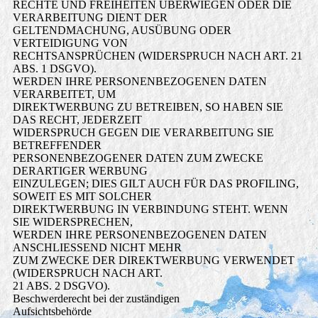
RECHTE UND FREIHEITEN ÜBERWIEGEN ODER DIE
VERARBEITUNG DIENT DER
GELTENDMACHUNG, AUSÜBUNG ODER
VERTEIDIGUNG VON
RECHTSANSPRÜCHEN (WIDERSPRUCH NACH ART. 21
ABS. 1 DSGVO).
WERDEN IHRE PERSONENBEZOGENEN DATEN
VERARBEITET, UM
DIREKTWERBUNG ZU BETREIBEN, SO HABEN SIE
DAS RECHT, JEDERZEIT
WIDERSPRUCH GEGEN DIE VERARBEITUNG SIE
BETREFFENDER
PERSONENBEZOGENER DATEN ZUM ZWECKE
DERARTIGER WERBUNG
EINZULEGEN; DIES GILT AUCH FÜR DAS PROFILING,
SOWEIT ES MIT SOLCHER
DIREKTWERBUNG IN VERBINDUNG STEHT. WENN
SIE WIDERSPRECHEN,
WERDEN IHRE PERSONENBEZOGENEN DATEN
ANSCHLIESSEND NICHT MEHR
ZUM ZWECKE DER DIREKTWERBUNG VERWENDET
(WIDERSPRUCH NACH ART.
21 ABS. 2 DSGVO).
Beschwerderecht bei der zuständigen
Aufsichtsbehörde