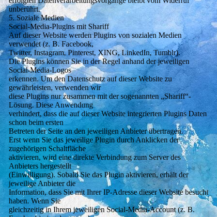
erfolgten Datenverarbeitungsvorgänge bleibt vom Widerruf
unberührt.
5. Soziale Medien
Social-Media-Plugins mit Shariff
Auf dieser Website werden Plugins von sozialen Medien
verwendet (z. B. Facebook,
Twitter, Instagram, Pinterest, XING, LinkedIn, Tumblr).
Die Plugins können Sie in der Regel anhand der jeweiligen
Social-Media-Logos
erkennen. Um den Datenschutz auf dieser Website zu
gewährleisten, verwenden wir
diese Plugins nur zusammen mit der sogenannten „Shariff“-
Lösung. Diese Anwendung
verhindert, dass die auf dieser Website integrierten Plugins Daten
schon beim ersten
Betreten der Seite an den jeweiligen Anbieter übertragen.
Erst wenn Sie das jeweilige Plugin durch Anklicken der
zugehörigen Schaltfläche
aktivieren, wird eine direkte Verbindung zum Server des
Anbieters hergestellt
(Einwilligung). Sobald Sie das Plugin aktivieren, erhält der
jeweilige Anbieter die
Information, dass Sie mit Ihrer IP-Adresse dieser Website besucht
haben. Wenn Sie
gleichzeitig in Ihrem jeweiligen Social-Media-Account (z. B.