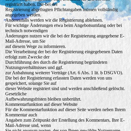
registriert haben. Die bei der
Registrierung abgefragten Pflichtangaben müssen vollständig
angegeben werden.
Anderenfalls werden wir die Registrierung ablehnen.
Für wichtige Änderungen etwa beim Angebotsumfang oder bei
technisch notwendigen
Änderungen nutzen wir die bei der Registrierung angegebene E-
Mail-Adresse, um Sie
auf diesem Wege zu informieren.
Die Verarbeitung der bei der Registrierung eingegebenen Daten
erfolgt zum Zwecke der
Durchführung des durch die Registrierung begründeten
Nutzungsverhältnisses und ggf.
zur Anbahnung weiterer Verträge (Art. 6 Abs. 1 lit. b DSGVO).
Die bei der Registrierung erfassten Daten werden von uns
gespeichert, solange Sie auf
dieser Website registriert sind und werden anschließend gelöscht.
Gesetzliche
Aufbewahrungsfristen bleiben unberührt.
Kommentarfunktion auf dieser Website
Für die Kommentarfunktion auf dieser Seite werden neben Ihrem
Kommentar auch
Angaben zum Zeitpunkt der Erstellung des Kommentars, Ihre E-
Mail-Adresse und, wenn
Sie nicht anonym posten, der von Ihnen gewählte Nutzername