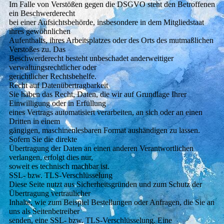
Im Falle von Verstößen gegen die DSGVO steht den Betroffenen
ein Beschwerderecht
bei einer Aufsichtsbehörde, insbesondere in dem Mitgliedstaat
ihres gewöhnlichen
Aufenthalts, ihres Arbeitsplatzes oder des Orts des mutmaßlichen
Verstoßes zu. Das
Beschwerderecht besteht unbeschadet anderweitiger
verwaltungsrechtlicher oder
gerichtlicher Rechtsbehelfe.
Recht auf Datenübertragbarkeit
Sie haben das Recht, Daten, die wir auf Grundlage Ihrer
Einwilligung oder in Erfüllung
eines Vertrags automatisiert verarbeiten, an sich oder an einen
Dritten in einem
gängigen, maschinenlesbaren Format aushändigen zu lassen.
Sofern Sie die direkte
Übertragung der Daten an einen anderen Verantwortlichen
verlangen, erfolgt dies nur,
soweit es technisch machbar ist.
SSL- bzw. TLS-Verschlüsselung
Diese Seite nutzt aus Sicherheitsgründen und zum Schutz der
Übertragung vertraulicher
Inhalte, wie zum Beispiel Bestellungen oder Anfragen, die Sie an
uns als Seitenbetreiber
senden, eine SSL- bzw. TLS-Verschlüsselung. Eine