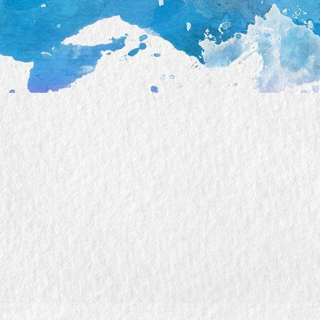
question-mark-2492009_1920