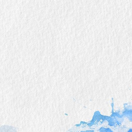
school-cone-1499049_1920